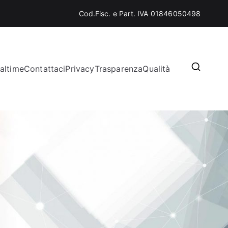
Cod.Fisc. e Part. IVA 01846050498
altime
Contattaci
Privacy
Trasparenza
Qualità