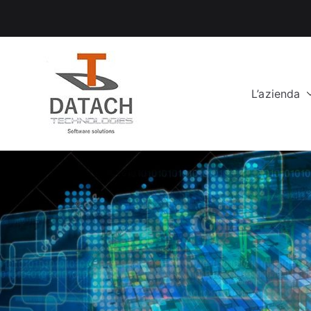
Vai
al
contenuto
L’azienda
DataCH Tech
Software Solutions