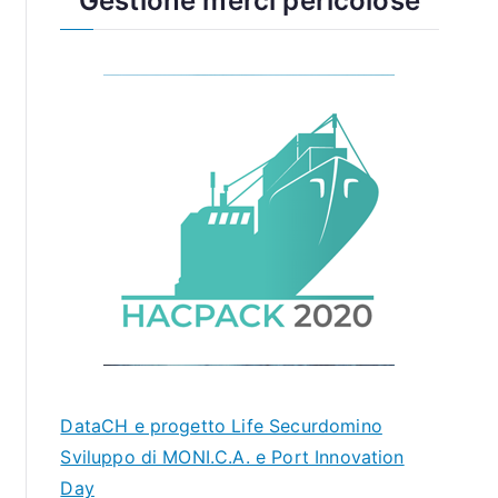
Gestione merci pericolose
DataCH e progetto Life Securdomino
Sviluppo di MONI.C.A. e Port Innovation
Day