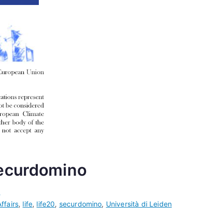
Securdomino
s
ffairs
,
life
,
life20
,
securdomino
,
Università di Leiden