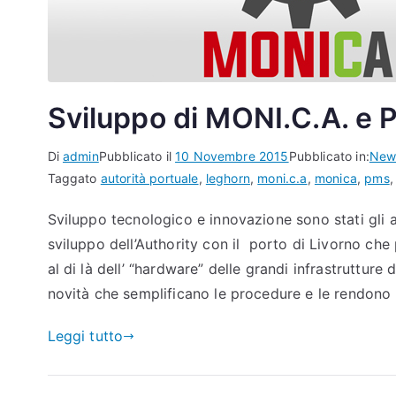
Sviluppo di MONI.C.A. e 
Di
admin
Pubblicato il
10 Novembre 2015
Pubblicato in:
New
Taggato
autorità portuale
,
leghorn
,
moni.c.a
,
monica
,
pms
Sviluppo tecnologico e innovazione sono stati gli 
sviluppo dell’Authority con il porto di Livorno che 
al di là dell’ “hardware” delle grandi infrastrutture 
novità che semplificano le procedure e le rendono 
Leggi tutto