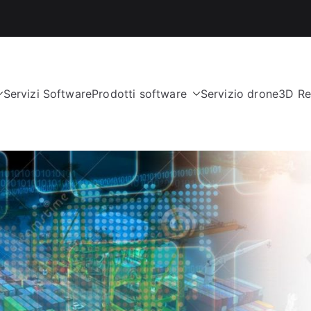
Servizi Software
Prodotti software
Servizio drone
3D Re
nologies