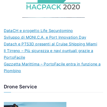
DataCH e progetto Life Securdomino
Sviluppo di MONI.C.A. e Port Innovation Day
Datach e PTS3D presenti al Cruise Shipping Miami
Il Tirreno – Più sicurezza e navi puntuali grazie a
PortoFacile
Gazzetta Marittima – PortoFacile entra in funzione a
Piombino
Drone Service