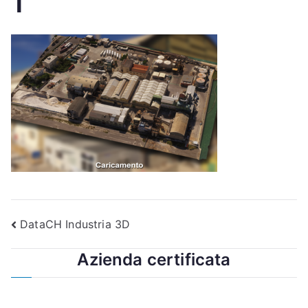
1
Navigazione
DataCH Industria 3D
articoli
Azienda certificata