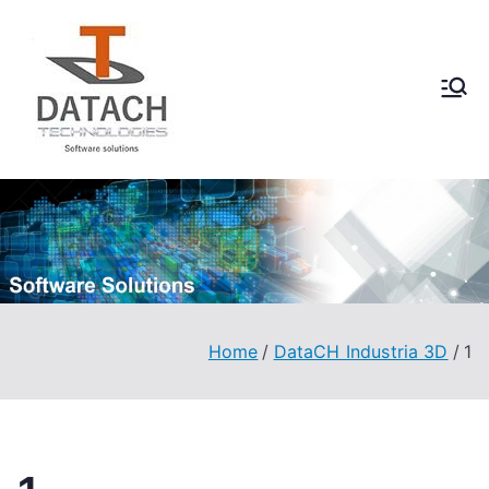
Vai
al
contenuto
DataCH
Software Solutions
Technologies
Home
DataCH Industria 3D
1