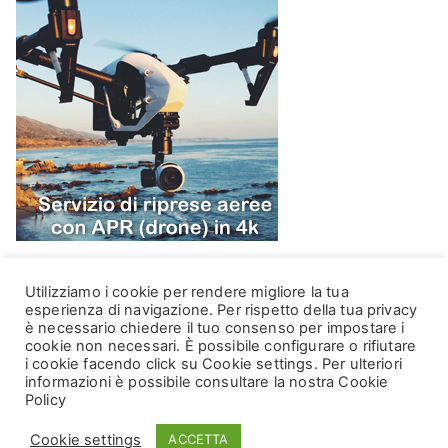
Utilizziamo i cookie per rendere migliore la tua
esperienza di navigazione. Per rispetto della tua privacy
è necessario chiedere il tuo consenso per impostare i
cookie non necessari. È possibile configurare o rifiutare
i cookie facendo click su Cookie settings. Per ulteriori
informazioni è possibile consultare la nostra Cookie
Copyright © 2026
DataCH Technologies
. Powered by
Zakra
Policy
and
WordPress
. DataCH Technologies srl. - Via Leonardo da
Cookie settings
ACCETTA