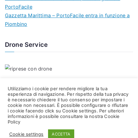
PortoFacile
Gazzetta Marittima – PortoFacile entra in funzione a
Piombino
Drone Service
Utilizziamo i cookie per rendere migliore la tua
esperienza di navigazione. Per rispetto della tua privacy
è necessario chiedere il tuo consenso per impostare i
cookie non necessari. È possibile configurare o rifiutare
i cookie facendo click su Cookie settings. Per ulteriori
informazioni è possibile consultare la nostra Cookie
Copyright © 2026
DataCH Technologies
. Powered by
Zakra
Policy
and
WordPress
. DataCH Technologies srl. - Via Leonardo da
Cookie settings
ACCETTA
Vinci, 5 - Livorno