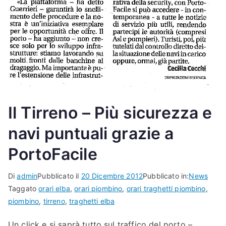
Il Tirreno – Più sicurezza e
navi puntuali grazie a
PortoFacile
Di
admin
Pubblicato il
20 Dicembre 2012
Pubblicato in:
News
Taggato
orari elba
,
orari piombino
,
orari traghetti piombino
,
piombino
,
tirreno
,
traghetti elba
Un click e si saprà tutto sul traffico del porto –