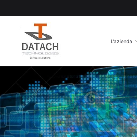
Vai
al
contenuto
L’azienda
DataCH Tech
Software Solutions