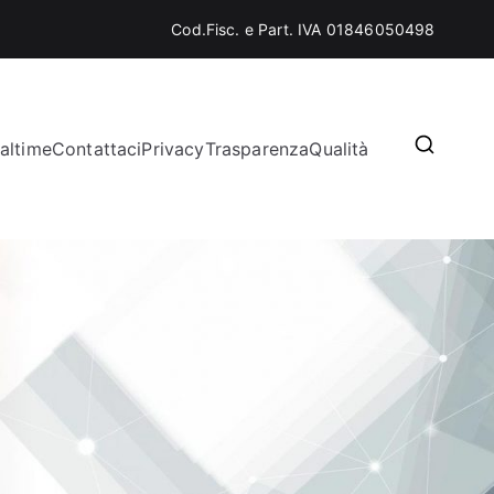
Cod.Fisc. e Part. IVA 01846050498
altime
Contattaci
Privacy
Trasparenza
Qualità