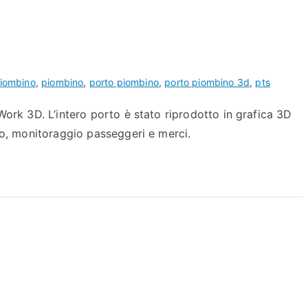
piombino
,
piombino
,
porto piombino
,
porto piombino 3d
,
pts
ork 3D. L’intero porto è stato riprodotto in grafica 3D
mo, monitoraggio passeggeri e merci.