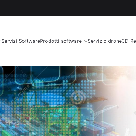
Servizi Software
Prodotti software
Servizio drone
3D Re
nologies