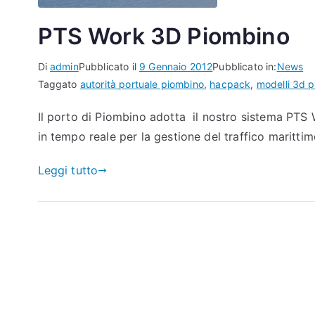
PTS Work 3D Piombino
Di
admin
Pubblicato il
9 Gennaio 2012
Pubblicato in:
News
Taggato
autorità portuale piombino
,
hacpack
,
modelli 3d 
Il porto di Piombino adotta il nostro sistema PTS W
in tempo reale per la gestione del traffico maritti
Leggi tutto