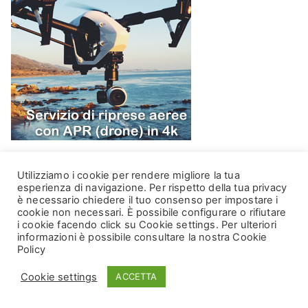
Utilizziamo i cookie per rendere migliore la tua
esperienza di navigazione. Per rispetto della tua privacy
è necessario chiedere il tuo consenso per impostare i
cookie non necessari. È possibile configurare o rifiutare
i cookie facendo click su Cookie settings. Per ulteriori
informazioni è possibile consultare la nostra Cookie
Copyright © 2026
DataCH Technologies
. Powered by
Zakra
Policy
and
WordPress
. DataCH Technologies srl. - Via Leonardo da
Cookie settings
ACCETTA
Vinci, 5 - Livorno