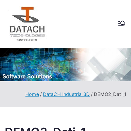
Vai
al
contenuto
DataCH
Software Solutions
Technologies
Home
DataCH Industria 3D
DEMO2_Dati_1