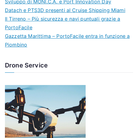
Sviluppo di MONI.C.A. e Port Innovation Day
Datach e PTS3D presenti al Cruise Shipping Miami
Il Tirreno – Più sicurezza e navi puntuali grazie a
PortoFacile
Gazzetta Marittima – PortoFacile entra in funzione a
Piombino
Drone Service