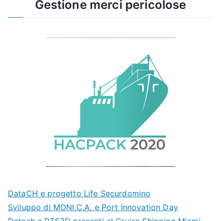
Gestione merci pericolose
DataCH e progetto Life Securdomino
Sviluppo di MONI.C.A. e Port Innovation Day
Datach e PTS3D presenti al Cruise Shipping Miami