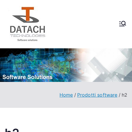
Vai
al
contenuto
DataCH
Software Solutions
Technologies
Home
Prodotti software
h2