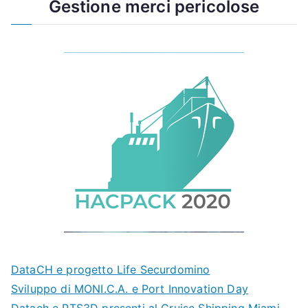
Gestione merci pericolose
DataCH e progetto Life Securdomino
Sviluppo di MONI.C.A. e Port Innovation Day
Datach e PTS3D presenti al Cruise Shipping Miami