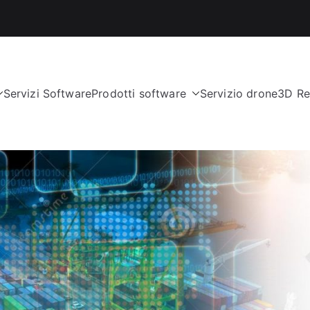
Servizi Software
Prodotti software
Servizio drone
3D Re
nologies