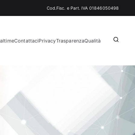
Cod.Fisc. e Part. IVA 01846050498
altime
Contattaci
Privacy
Trasparenza
Qualità