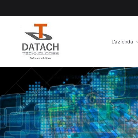
Vai
al
contenuto
L’azienda
DataCH Tech
Software Solutions