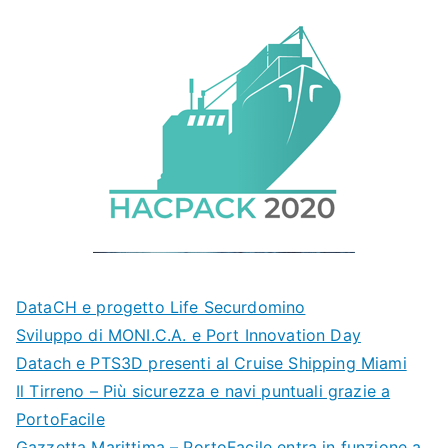
DataCH e progetto Life Securdomino
Sviluppo di MONI.C.A. e Port Innovation Day
Datach e PTS3D presenti al Cruise Shipping Miami
Il Tirreno – Più sicurezza e navi puntuali grazie a
PortoFacile
Gazzetta Marittima – PortoFacile entra in funzione a