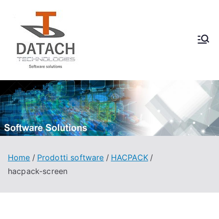
Vai
al
contenuto
DataCH
Software Solutions
Technologies
Home
Prodotti software
HACPACK
hacpack-screen