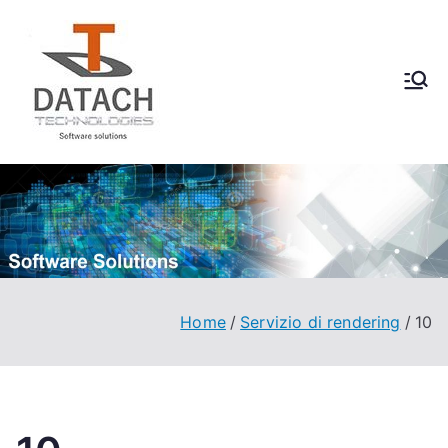
Vai
al
contenuto
DataCH
Software Solutions
Technologies
Home
Servizio di rendering
10