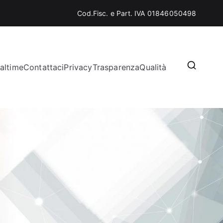
Cod.Fisc. e Part. IVA 01846050498
altime
Contattaci
Privacy
Trasparenza
Qualità