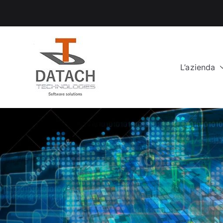
Vai
al
contenuto
L’azienda
DataCH Tech
Software Solutions