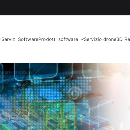
Servizi Software
Prodotti software
Servizio drone
3D Re
nologies