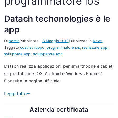
programmatore ios
Datach techonologies è le
app
Di
admin
Pubblicato il
3 Maggio 2012
Pubblicato in:
News
Taggato
costi sviluppo
,
programmatore ios
,
realizzare app
,
sviluppare app
,
sviluppatore app
Datach realizza applicazioni per smarthpone e tablet
su piattaforme iOS, Android e Windows Phone 7.
Consulta la pagina ufficiale.
Leggi tutto
Azienda certificata