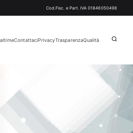
Cod.Fisc. e Part. IVA 01846050498
altime
Contattaci
Privacy
Trasparenza
Qualità