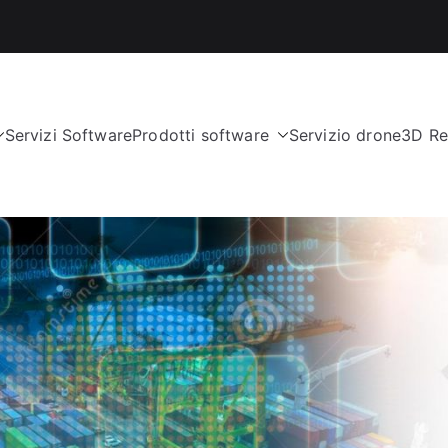
Servizi Software
Prodotti software
Servizio drone
3D Re
nologies