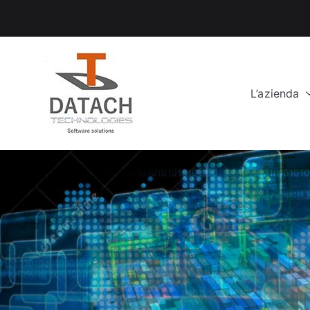
Vai
al
contenuto
L’azienda
DataCH Tech
Software Solutions