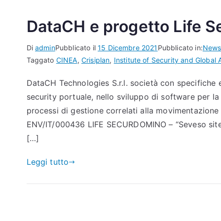
DataCH e progetto Life 
Di
admin
Pubblicato il
15 Dicembre 2021
Pubblicato in:
New
Taggato
CINEA
,
Crisiplan
,
Institute of Security and Global A
DataCH Technologies S.r.l. società con specifiche
security portuale, nello sviluppo di software per la
processi di gestione correlati alla movimentazione
ENV/IT/000436 LIFE SECURDOMINO – “Seveso sites:
[…]
Leggi tutto