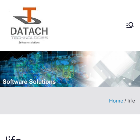
Vai
al
contenuto
DataCH
Software Solutions
Technologies
Home
life