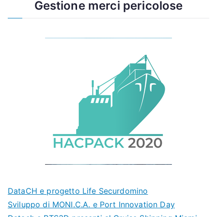
Gestione merci pericolose
DataCH e progetto Life Securdomino
Sviluppo di MONI.C.A. e Port Innovation Day