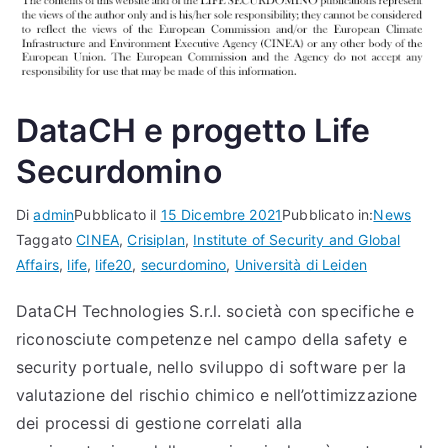
DataCH e progetto Life
Securdomino
Di
admin
Pubblicato il
15 Dicembre 2021
Pubblicato in:
News
Taggato
CINEA
,
Crisiplan
,
Institute of Security and Global
Affairs
,
life
,
life20
,
securdomino
,
Università di Leiden
DataCH Technologies S.r.l. società con specifiche e
riconosciute competenze nel campo della safety e
security portuale, nello sviluppo di software per la
valutazione del rischio chimico e nell’ottimizzazione
dei processi di gestione correlati alla